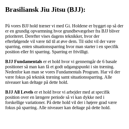
Brasiliansk Jiu Jitsu (BJJ):
På vores BJJ hold træner vi med Gi. Holdene er bygget op så der
er en grundig opvarmning hvor grundbevægelser fra BJJ bliver
prioriteret. Derefter vises dagens teknikker, hvor der
efterfølgende vil være tid til at øve dem. Til sidst vil der være
sparring, enten situationssparring hvor man starter i en specifik
position eller fri sparring. Sparring er frivilligt.
BJJ Fundamentals
er et hold hvor vi gennemgår de 6 basale
positioner så man kan få et godt udgangspunkt i sin træning.
Nedenfor kan man se vores Fundamentals Program. Har vil der
være fokus på teknisk træning samt situationssparring. Alle
niveauer kan deltage på dette hold.
BJJ All Levels
er et hold hvor vi arbejder med at specifik
position over en længere periode så vi kan dykke ned i
forskellige variationer. På dette hold vil der i højere grad være
fokus på sparring. Alle niveauer kan deltage på dette hold.