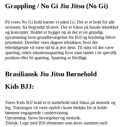
Grappling / No Gi Jiu Jitsu (No Gi)
På vores No Gi hold træner vi uden Gi. Det er et hold for alle
niveauer, fra begynder til øvet.
Der er fokus på basale teknikker
og koncepter. Holdet er bygget op så der er en grundig
opvarmning hvor grundbevægelser fra BJJ og brydning bliver
prioriteret. Derefter vises dagens teknikker, hvor der
efterfølgende vil være tid til at øve dem. Til sidst vil der være
sparring, enten situationssparring hvor man starter i en specifik
position eller fri sparring. Sparring er frivilligt.
Brasiliansk Jiu Jitsu Børnehold
Kids BJJ:
Vores Kids BJJ hold er et tumlehold med fokus på motorik og
leg. Træningen vil være opdelt i korte blokke for at holde
børnene engagerede i undervisning.
Opvarming: Sjove bevægelser og motorik.
Teknik: Lege med BJJ elementer som laves sammen med