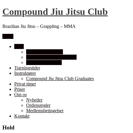
Compound Jiu Jitsu Club
Brazilian Jiu Jitsu – Grappling – MMA
Menu
Hold
Brasiliansk Jiu Jitsu
Grappling / No Gi Jiu Jitsu
Mixed Martial Arts
Træningstider
Instruktører
Compound Jiu Jitsu Club Graduates
Privat timer
Priser
Om os
Nyheder
Ordensregler
Medlemsbetingelser
Kontakt
Hold