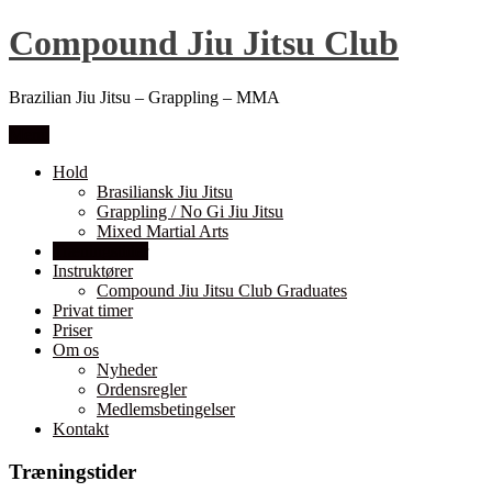
Compound Jiu Jitsu Club
Brazilian Jiu Jitsu – Grappling – MMA
Menu
Hold
Brasiliansk Jiu Jitsu
Grappling / No Gi Jiu Jitsu
Mixed Martial Arts
Træningstider
Instruktører
Compound Jiu Jitsu Club Graduates
Privat timer
Priser
Om os
Nyheder
Ordensregler
Medlemsbetingelser
Kontakt
Træningstider